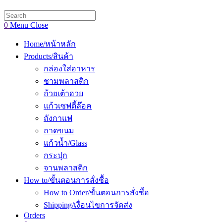
website
search
0
Menu
Close
Home/หน้าหลัก
Products/สินค้า
กล่องใส่อาหาร
ชามพลาสติก
ถ้วยเต้าฮวย
แก้วเซฟตี้ล๊อค
ถังกาแฟ
ถาดขนม
แก้วน้ำ/Glass
กระปุก
จานพลาสติก
How to/ขั้นตอนการสั่งซื้อ
How to Order/ขั้นตอนการสั่งซื้อ
Shipping/เงื่อนไขการจัดส่ง
Orders