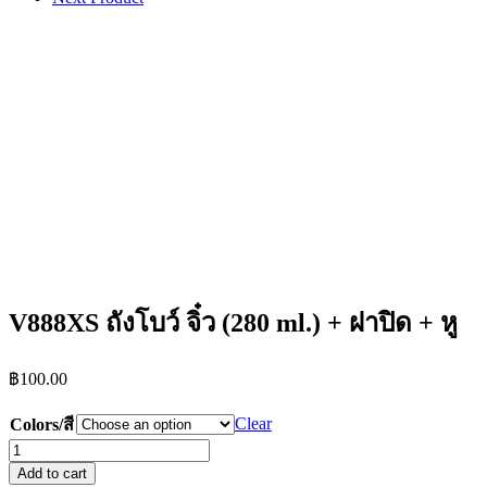
V888XS ถังโบว์ จิ๋ว (280 ml.) + ฝาปิด + หู
฿
100.00
Clear
Colors/สี
V888XS
ถัง
Add to cart