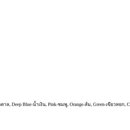
ตาล, Deep Blue-น้ำเงิน, Pink-ชมพู, Orange-ส้ม, Green-เขียวหยก, C